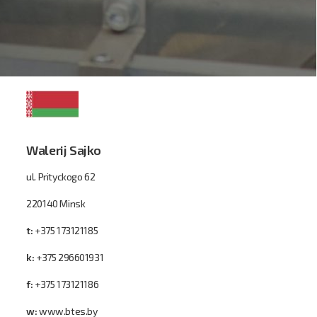
Walerij Sajko
ul. Prityckogo 62
220140 Minsk
t:
+375 173121185
k:
+375 296601931
f:
+375 173121186
w:
www.btes.by