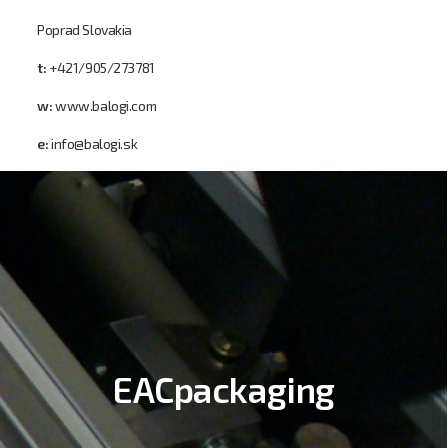
Poprad Slovakia
t:
+421/905/273781
w:
www.balogi.com
e:
info@balogi.sk
EACpackaging