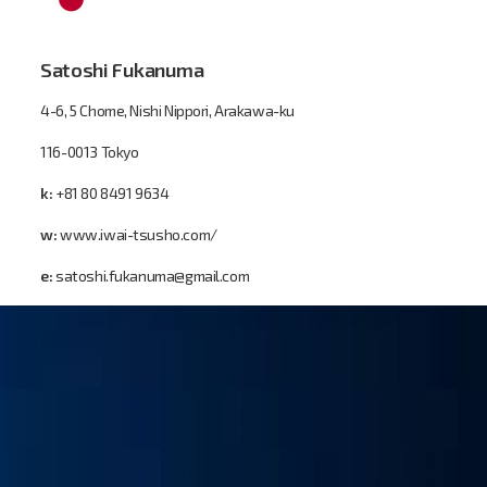
Satoshi Fukanuma
4-6, 5 Chome, Nishi Nippori, Arakawa-ku
116-0013 Tokyo
k:
+81 80 8491 9634
w:
www.iwai-tsusho.com/
e:
satoshi.fukanuma@gmail.com