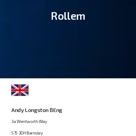
Rollem
Andy Longston BEng
3a Wentworth Way
S75 3DH Barnsley