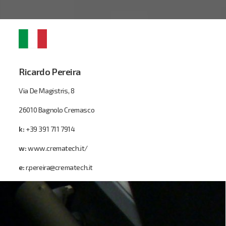
Ricardo Pereira
Via De Magistris, 8
26010 Bagnolo Cremasco
k:
+39 391 711 7914
w:
www.crematech.it/
e:
r.pereira@crematech.it