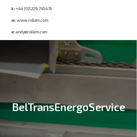
k:
+44 (0)1226 745476
w:
www.rollem.com
e:
andy@rollem.com
BelTransEnergoService