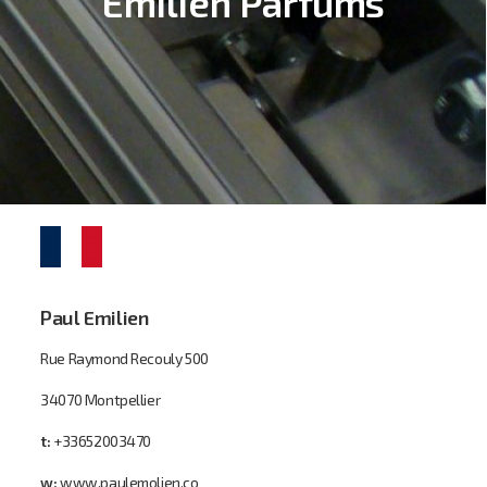
Emilien Parfums
Paul Emilien
Rue Raymond Recouly 500
34070 Montpellier
t:
+33652003470
w:
www.paulemolien.co